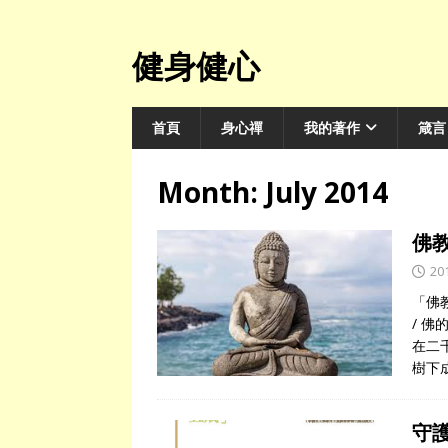
健身健心
首頁
身心禪
我的著作
箴言
Month:
July 2014
佛
20
「佛教
/ 
在二
樹下
守