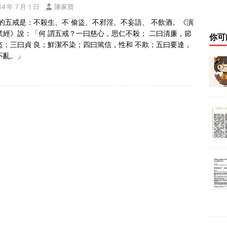
14 年 7 月 1 日
陳家寶
教的五戒是：不殺生、不 偷盜、不邪淫、不妄語、 不飲酒。《演
業經》說：「何 謂五戒？一曰慈心，思仁不殺； 二曰清廉，節
你可
盜；三曰貞 良；鮮潔不染；四曰篤信，性和 不欺；五曰要達，
不亂。」