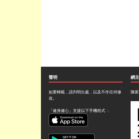
聲明
網
如要轉載，請列明出處，以及不作任何修
陳家
改。
「健身健心」支援以下手機程式 ﹕