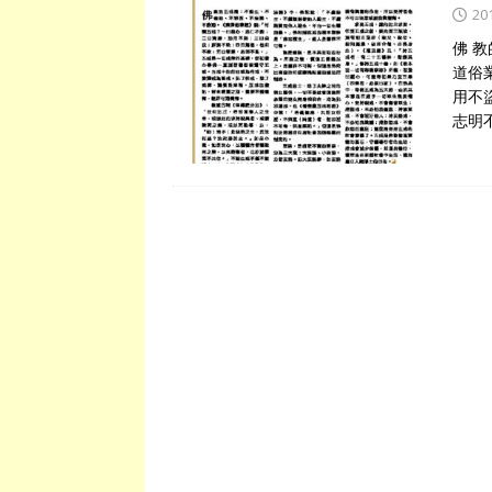
20
佛 
道俗
用不
志明