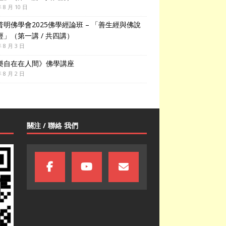
年 8 月 10 日
普明佛學會2025佛學經論班 – 「善生經與佛說
經」（第一講 / 共四講）
年 8 月 3 日
樂自在在人間》佛學講座
年 8 月 2 日
關注 / 聯絡 我們