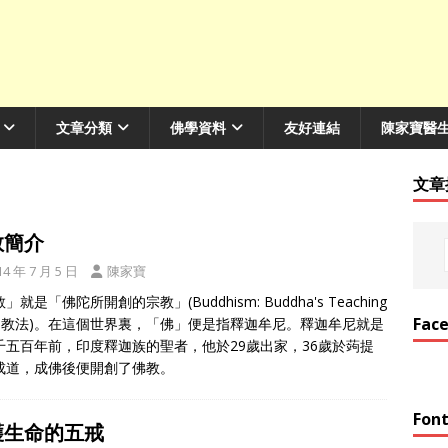
文章分類
佛學資料
友好連結
陳家寶醫
文章
教簡介
14 年 7 月 5 日
陳家寶
」就是「佛陀所開創的宗教」(Buddhism: Buddha's Teaching
Fac
佛的教法)。在這個世界裏，「佛」便是指釋迦牟尼。釋迦牟尼就是
千五百年前，印度釋迦族的聖者，他於29歲出家，36歲於蒟提
成道，成佛後便開創了佛教。
Font
護生命的五戒