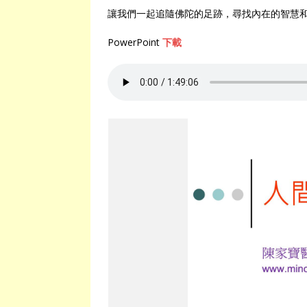
讓我們一起追隨佛陀的足跡，尋找內在的智慧
PowerPoint
下載