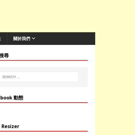
生
關於我們
搜尋
ebook 動態
 Resizer