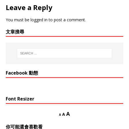
Leave a Reply
You must be
logged in
to post a comment.
文章搜尋
Facebook 動態
Font Resizer
A
A
A
你可能還會喜歡看