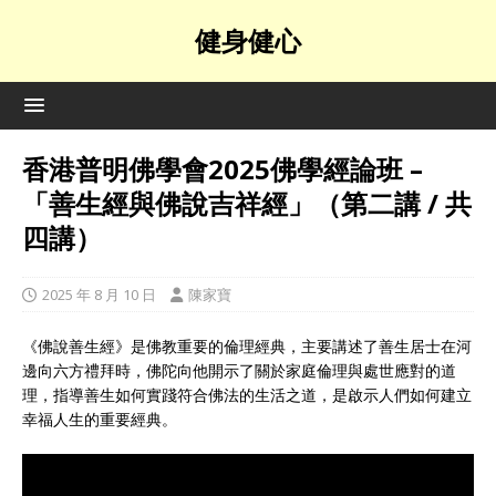
健身健心
香港普明佛學會2025佛學經論班 –
「善生經與佛說吉祥經」（第二講 / 共
四講）
2025 年 8 月 10 日
陳家寶
《佛說善生經》是佛教重要的倫理經典，主要講述了善生居士在河
邊向六方禮拜時，佛陀向他開示了關於家庭倫理與處世應對的道
理，指導善生如何實踐符合佛法的生活之道，是啟示人們如何建立
幸福人生的重要經典。