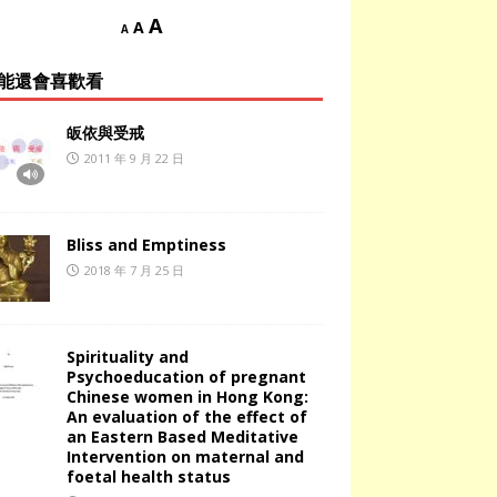
A
A
A
能還會喜歡看
皈依與受戒
2011 年 9 月 22 日
Bliss and Emptiness
2018 年 7 月 25 日
Spirituality and
Psychoeducation of pregnant
Chinese women in Hong Kong:
An evaluation of the effect of
an Eastern Based Meditative
Intervention on maternal and
foetal health status