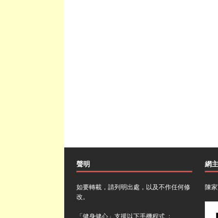
聲明
網
如要轉載，請列明出處，以及不作任何修
陳家
改。
「健身健心」支援以下手機程式 ﹕