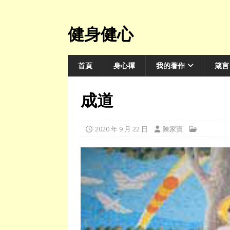
健身健心
首頁
身心禪
我的著作
箴言
成道
2020 年 9 月 22 日
陳家寶