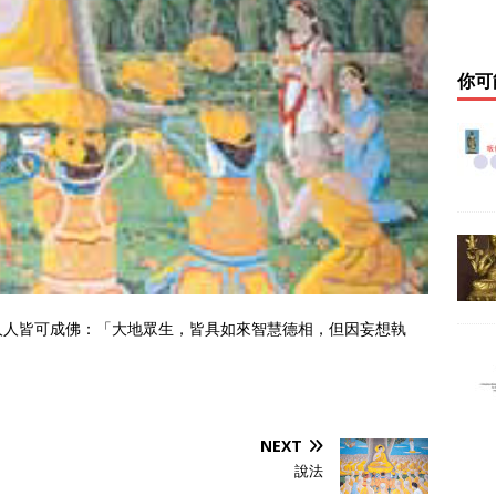
你可
人人皆可成佛：「大地眾生，皆具如來智慧德相，但因妄想執
NEXT
說法