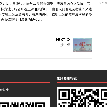
2025 
第及方法才是密法之特色;故學習金剛乘，應著重內心之修持，不
持方法，行者可在上師 的指導下，由個人的習氣及宿緣等來選
只要對上師及教法具足清淨的信心，依照上師的教導及次第的學
適合貪慎癡特別熾盛的現代人。
NEXT
放下禪
主
佛經應用程式
寶醫生