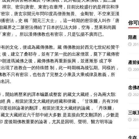
禪宗、密宗(唐密、東密);在臺灣，目前比較盛行的是禪宗和淨
密宗，唐玄宗開元年問印度高僧善無畏、 金剛智、不空來至漢
播密法，史 稱「開元三大士」，這一時期的密宗後人叫作「唐
你可
和胎藏界之二脈密法傳給了日本的弘法大師，空海，慧果和尚圓
「東密」。所以漢傳佛教也有密宗，只是弘揚不廣而已。
陪產
201
有的文化，便成為藏傳佛教。藏 傳佛教始於西元七世紀松贊干
 後，建立了桑耶寺，並有了第一批的出家僧眾，奠下了藏傳密
中朗達瑪滅佛之後，藏傳佛教再重新振興，並逐漸形 成了寧
產前
出現了政教合一的特殊體 制，此一時期稱為後弘期。同樣的，
200
佛教不只有密宗，也包含了完整之小乘及大乘戒律及教義，所
的名詞。
念佛感
，開始將歷來的譯本蝙纂成整套 的藏文大藏經，分為兩大類:
202
經 典，相當於漢文大藏經的經藏和律藏，「甘珠爾」共有398
，即印度祖師論著的翻譯，相當於漢文大藏經的論藏，「丹珠爾」
三皈
.8%。藏文大藏經近六千部中絕大多數 是直接由梵文翻譯的，少數是
201
印 度後期佛教重要的論著，尤其是因明、聲明、醫方明等論
生存