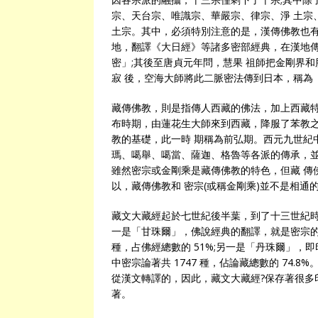
宗、天台宗、唯識宗、華嚴宗、律宗、淨 土宗、
土宗。其中，必須特別注意的是，漢傳佛教也有
地，翻譯《大日經》等諸多密部經典，在漢地傳
密」;其後至唐貞元年問，慧果 祖師把金剛界
寂 後，空海大師將此二脈密法傳到日本，稱為
藏傳佛教，則是指傳人西藏的佛法，加上西藏特
布時期，由蓮花生大師來到西藏，降服了苯教之
教的基礎，此一時 期稱為前弘期。西元九世紀
瑪、噶舉、噶當、薩迦、格魯等各派的傳承，並
雖然密宗或金剛乘是藏傳佛教的特色，但藏 傳
以，藏傳佛教和 密宗(或稱金剛乘)並不是相通
藏文大藏經起於七世紀後半葉，到了十三世紀時
一是「甘珠爾」，佛說經典的翻譯，就是密宗的
種，占佛經總數的 51%;另一是「丹珠爾」
中密宗論著共 1747 種，佔論藏總數的 74
從漢文轉譯的，因此，藏文大藏經?保存著很多
著。