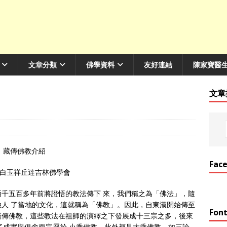
文章分類
佛學資料
友好連結
陳家寶醫
文章
藏傳佛教介紹
Fac
白玉祥丘達吉林佛學會
千五百多年前將證悟的教法傳下 來，我們稱之為「佛法」，隨
人 了當地的文化，這就稱為「佛教」。因此，自東漢開始傳至
Font
漢傳佛教，這些教法在祖師的演繹之下發展成十三宗之多，後來
了成實與俱舍兩宗屬於 小乘佛教，此外都是大乘佛教，如三論