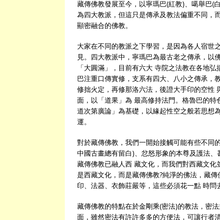
藏傳佛教發展至今，以寧瑪巴(紅教)、噶舉巴(白
為四大教派，但這只是傳承及教法偏重不同，
顯密融合的佛教。
大家在不同的教派之下學習，是因為各人宿世
見。四大教派中，寧瑪巴為最古老之傳承，以佛
「大圓滿」，目前有六大 寺院之法教在各地弘
巴注重口傳實修，支系有四大、八小之傳承，教
修拙火定，再修那洛六法，後證大手印的空性 
面，以「道果」為 最高修持法門。格魯巴的特
道次第廣論」為基礎，以緣起性空之般若思想為
運。
對於藏傳佛教，我們一開始接觸可能有些不同的
中國古畫總有留白)、忿怒形象的本尊及護法、
藏傳佛教已融人西 藏文化，而我們對西藏文化
是西藏文化，而是藏傳佛教?純淨的佛法，藏傳
印、法器、衣飾莊嚴等，這些必須花一點 時問
藏傳佛教的特點在於金剛乘(密法)的教法，密
面，雖然密法有許許多多的方便法，可讓行者清