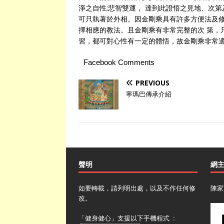
淨之自性;悲智雙運， 達到此證悟之見地、次
可只執著於外相。因金剛乘具有許多方便法及修
擇相應的教法。且金剛乘有非常完整的次 第，
習，都可對心性有一定的體悟，故金剛乘非常
Facebook Comments
PREVIOUS
寧瑪巴傳承介紹
聲明
網
如要轉載，請列明出處，以及不作任何修
陳家
改。
「健身健心」支援以下手機程式 ﹕