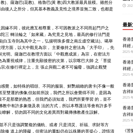
教)、薩迦巴(花教)、格魯巴(黃 教)四大教派最具規模。雖然分
202
而由後人之所分，但其基本教義及見性之境界並無二致，也都是
最新
之因緣不同，彼此應互相尊重，不可因教派之不同而起門戶之
陀三 轉法輪之「如來藏」為究竟之見地，最高的修行法門是
香港
揚(白玉寺則為其中之一，弘揚明珠多傑之南丘虛空藏法)。噶舉
祥經
理方面，以大中觀見為宗， 主要修持之密法為「大手印」，先
2025 
與光明。薩迦巴在教理方面以「中觀應成派」為宗，在密法方
色為重視戒律，注重先顯後密的次第，以宗喀巴大師 之「菩提
香港
宗;在修行禪定上，主 張止與觀二者不可偏廢，強調止觀雙
祥經
2025 
香港
感覺，如特殊的唱頌、不同的服裝、鮮艷細緻的唐卡(不像一般
吉祥
甚至雙運的佛像;但如前所說，我們之所以會覺得不同，是因為
2025 
並不是那麼的熟悉，但我們必須知道，我們所要學習 的，並不
佛教中有許多象徵及表 法的方式，所以本尊護法等會有許多手
香港
去瞭解，切勿因不同的文化差異而對藏傳佛教產生誤解。
吉祥
2025 
法並不只是強調繁複的儀軌、或者 只是消災、祈福、求財等方
《苦
除修 道上的障礙，但密法的重點仍在以殊勝的菩提心，證悟清