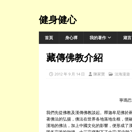
健身健心
首頁
身心禪
我的著作
箴言
藏傳佛教介紹
2012 年 9 月 14 日
陳家寶
法海漫遊
寧瑪巴
我們先從佛教及漢傳佛教談起。釋迦牟尼佛於兩
著佛法的弘揚，佛法在世界各地落地生根，便融
漢地的佛法，加上中國文化的影響，便形成了
因各宗派的融攝，十三宗僅剩下了十宗;其中除