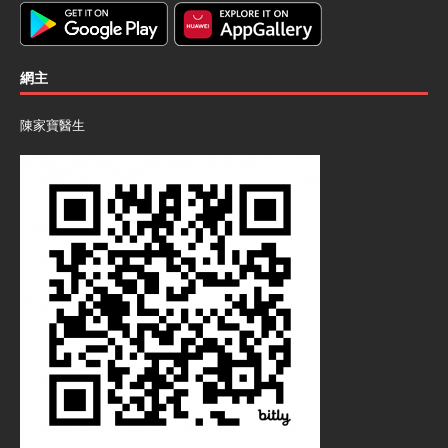
網主
陳家寶醫生