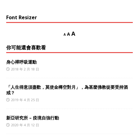
Font Resizer
A
A
A
你可能還會喜歡看
身心襌呼吸運動
2018 年 2 月 18 日
「人生得意須盡歡，莫使金樽空對月」，為甚麼佛教徒要受持酒
戒？
2019 年 4 月 25 日
新亞研究所 – 疫境自強行動
2020 年 4 月 12 日