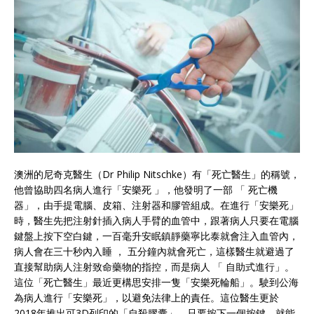
澳洲的尼奇克醫生（Dr Philip Nitschke）有「死亡醫生」的稱號，
他曾協助四名病人進行「安樂死 」，他發明了一部 「 死亡機
器」，由手提電腦、皮箱、注射器和膠管組成。在進行「安樂死」
時，醫生先把注射針插入病人手臂的血管中，跟著病人只要在電腦
鍵盤上按下空白鍵，一百毫升安眠鎮靜藥寧比泰就會注入血管內，
病人會在三十秒內入睡 ， 五分鐘內就會死亡，這樣醫生就避過了
直接幫助病人注射致命藥物的指控，而是病人 「 自助式進行」。
這位「死亡醫生」最近更構思安排一隻「安樂死輪船」。駛到公海
為病人進行「安樂死」，以避免法律上的責任。這位醫生更於
2018年推出可3D列印的「自殺膠囊」，只要按下一個按鍵，就能