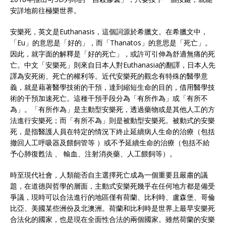
安詳地前往極樂世界。
安樂死，英文是Euthanasis，這個詞源於希臘文。在希臘文中，
「Eu」的意思是「好的」，而「Thanatos」的意思是「死亡」。
因此，就字面的解釋是「好的死亡」，或許可引伸為舒適無痛的死
亡。中文「安樂死」則來自日本人對Euthanasia的翻譯，日本人先
譯為安死術、死亡的權利等。近代安樂死的觀念有特殊的醫學意
義，就是藉著醫學技術的干預，達到縮短生命的目的，借用醫學技
術的干預加速死亡。這種干預手段分為「有所作為」或「有所不
為」。「有所作為」是主動型安樂死，透過藥物或是其他人工的方
法進行安樂死；而「有所不為」則是被動型安樂死。被動式的安樂
死，是指醫護人員在特定的情況下終止延續病人生命的治療（包括
撤回人工呼吸器及餵飼管等 ）或不予延續生命的治療（包括不給
予心肺復甦法 、 輸血、注射消炎藥、人工餵飼等）。
時至現代社會，人類能否自主選擇死亡成為一個重要且嚴肅的議
題，在道德與哲學的層面，主動式安樂死幾乎在任何地方都是備受
爭議，現時可以合法進行的地區僅有荷蘭、比利時、盧森堡、哥倫
比亞、美國某些洲份及北澳洲。荷蘭和比利時是世界上最早安樂死
合法化的國家，也是現在全面性合法的兩個國家。雖然荷蘭的安樂