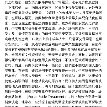
死走得最前，但安樂死的條件卻是非常嚴謹。法令允許病患處於
「不能忍受」及「病情沒有改善」的條件下接受安樂死，另外有嚴
重精神疾病者或失智患者、12歲以上的未成年人士，只需要父母同
意，也可以安樂死。荷蘭和比利時是世界上最早安樂死合法化的國
家，也是現在全面性合法的兩個國家。雖然荷蘭的安樂死走得最
前，但安樂死的條件卻是非常嚴謹。法令允許病患處於「不能忍
受」及「病情沒有改善」的條件下接受安樂死，另外有嚴重精神疾
病者或失智患者、12歲以上的未成年人士，只需要父母同意，也可
以安樂死。不過，患者需要經過兩個獨立專業醫生的評估，目前荷
蘭僅有約600個有安樂死執照的醫生。醫生要向驗屍官及檢察官報
告，會同所有文件資料送交「安樂死複查委員會」審核，如果沒有
報告死亡個案或有疑似濫用安樂死之嫌，不僅有罰款還可能會吃上
官司。而且，荷蘭與比利時不一樣的是，他們並不開放外國人進行
安樂死。在香港，雖然法例中並沒有安樂死一詞，但有關安樂死的
行為會在「侵害人身條例」的定義下，任何協助、教唆、慫恿或促
使他人自殺的話，都會被視為犯罪行為；而任何人如因意圖殺害或
傷害他人身體而殺害他人，將可列為謀殺。除了主動型安樂死引起
無限爭議外，被動型安樂死亦有很多誤解。最容易被誤解的是「終
止無效治療」（Forgo Futile Treatment），終止無效治療是一項
醫療決定，通常在一些治療未能達到醫療上的效果或目的而採取放