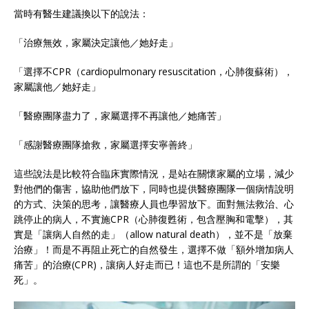
當時有醫生建議換以下的說法：
「治療無效，家屬決定讓他／她好走」
「選擇不CPR（cardiopulmonary resuscitation，心肺復蘇術），
家屬讓他／她好走」
「醫療團隊盡力了，家屬選擇不再讓他／她痛苦」
「感謝醫療團隊搶救，家屬選擇安寧善終」
這些說法是比較符合臨床實際情況，是站在關懷家屬的立場，減少
對他們的傷害，協助他們放下，同時也提供醫療團隊一個病情說明
的方式、決策的思考，讓醫療人員也學習放下。面對無法救治、心
跳停止的病人，不實施CPR（心肺復甦術，包含壓胸和電擊），其
實是「讓病人自然的走」（allow natural death），並不是「放棄
治療」！而是不再阻止死亡的自然發生，選擇不做「額外增加病人
痛苦」的治療(CPR)，讓病人好走而已！這也不是所謂的「安樂
死」。