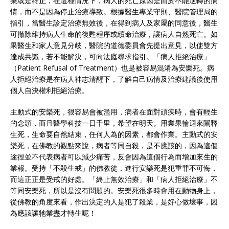
棄或是終止，在這種情況下，病人的死亡原因是由於不能逆轉的病
情，而不是因為停止治療導致。根據醫生專業守則、醫院管理局的
指引，當醫生診定治療無效後，在得到病人及家屬的同意後，醫生
可撤除維持病人生命的復甦程序或續命治療，讓病人自然死亡。如
果醫生和家人意見分歧，醫院的道德委員會先提出意見，以使雙方
達成共識，若不能解決，可向法庭尋求指引。「病人拒絕治療」
（Patient Refusal of Treatment）也是被容易混淆為安樂死。病
人拒絕治療是在病人神志清醒下，了解自己病情及治療建議後使用
個人自決權利拒絕治療。
主動式的安樂死，很容易會被濫用，病者在面對頑疾時，會有輕生
的念頭，而且醫學科技一日千里，希望在明天。用業果輪迴來闡釋
生死，生命要自然結束，任何人為的因素，都會作業。主動式的安
樂死，在佛教的觀點來說，病者等同自殺，是不應該的，因為這個
途徑並不代表病者可以減少痛苦，反會因為這個行為而增加來生的
業報。受持「不殺生戒」的佛教徒，進行安樂死是犯重罪不可悔，
而這正正是受戒的好處。「終止無效治療」和「病人拒絕治療」不
等同安樂死，所以是沒有問題的。安樂死很多時會用在動物身上，
從佛教的角度來看，作出決定的人是犯了殺業，是好心做壞事，因
為應該讓牠業盡才轉生呢！