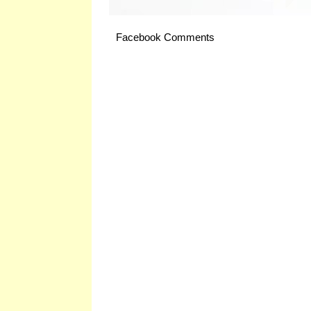
Facebook Comments