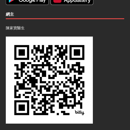
網主
陳家寶醫生