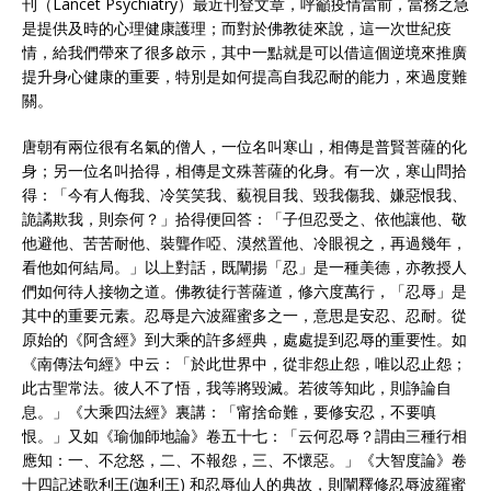
刊（Lancet Psychiatry）最近刊登文章，呼籲疫情當前，當務之急
是提供及時的心理健康護理；而對於佛教徒來說，這一次世紀疫
情，給我們帶來了很多啟示，其中一點就是可以借這個逆境來推廣
提升身心健康的重要，特別是如何提高自我忍耐的能力，來過度難
關。
唐朝有兩位很有名氣的僧人，一位名叫寒山，相傳是普賢菩薩的化
身；另一位名叫拾得，相傳是文殊菩薩的化身。有一次，寒山問拾
得：「今有人侮我、冷笑笑我、藐視目我、毀我傷我、嫌惡恨我、
詭譎欺我，則奈何？」拾得便回答：「子但忍受之、依他讓他、敬
他避他、苦苦耐他、裝聾作啞、漠然置他、冷眼視之，再過幾年，
看他如何結局。」以上對話，既闡揚「忍」是一種美德，亦教授人
們如何待人接物之道。佛教徒行菩薩道，修六度萬行，「忍辱」是
其中的重要元素。忍辱是六波羅蜜多之一，意思是安忍、忍耐。從
原始的《阿含經》到大乘的許多經典，處處提到忍辱的重要性。如
《南傳法句經》中云：「於此世界中，從非怨止怨，唯以忍止怨；
此古聖常法。彼人不了悟，我等將毀滅。若彼等知此，則諍論自
息。」《大乘四法經》裏講：「甯捨命難，要修安忍，不要嗔
恨。」又如《瑜伽師地論》卷五十七：「云何忍辱？謂由三種行相
應知：一、不忿怒，二、不報怨，三、不懷惡。」《大智度論》卷
十四記述歌利王(迦利王) 和忍辱仙人的典故，則闡釋修忍辱波羅蜜