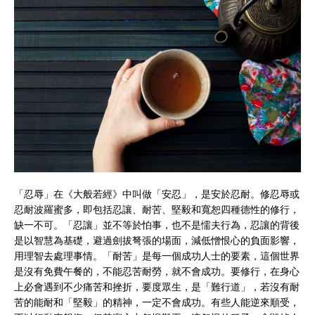
「忍辱」在《大般若經》中叫做「安忍」，是安於忍耐。修忍辱或
忍耐波羅蜜多，即包括忍讓、耐苦、堅毅和寬恕四種德性的修行，
缺一不可。「忍讓」並不等於怕事，也不是懦夫行為，忍讓的背後
是以智慧為基礎，避過劍拔弩張的場面，減低憎恨心的負面影響，
用理智去處理事情。「耐苦」是每一個成功人士的要素，這個世界
是沒有免費午餐的，不能忍苦耐勞，就不會成功。要修行，在身心
上必會遇到不少痛苦和挫折，要度眾生，是「難行道」，若沒有耐
苦的能耐和「堅毅」的精神，一定不會成功。有些人能逆來順受，