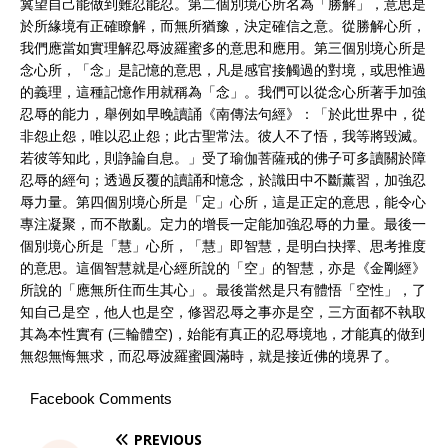
冀望自己能做到難忍能忍。第二個別境心所名為「勝解」，意思是
於所緣境有正確瞭解，而無所猶豫，決定確信之意。從勝解心所，
我們應當如實理解忍辱波羅蜜多的意思和應用。第三個別境心所是
念心所，「念」是記憶的意思，凡是感官接觸過的對境，或思惟過
的義理，這種記憶作用就稱為「念」。我們可以從念心所著手加強
忍辱的能力，舉例如早晚讀誦《南傳法句經》：「於此世界中，從
非怨止怨，唯以忍止怨；此古聖常法。彼人不了悟，我等將毀滅。
若彼等知此，則諍論自息。」受了瑜伽菩薩戒的佛子可多讀關於障
忍辱的經句；透過反覆的讀誦和憶念，於識田中不斷薰習，加強忍
辱力量。第四個別境心所是「定」心所，這是正定的意思，能令心
專注凝聚，而不散亂。定力的增長一定能加強忍辱的力量。最後一
個別境心所是「慧」心所，「慧」即智慧，是明白抉擇、思考推度
的意思。這個智慧就是心經所說的「空」的智慧，亦是《金剛經》
所說的「應無所住而生其心」。最後當然是只有體悟「空性」，了
知自己是空，他人也是空，修習忍辱之事亦是空，三方面都不執取
其為本性實有 (三輪體空)，始能有真正的忍辱境地，才能真的做到
無怨無悔無求，而忍辱波羅蜜圓滿時，就是接近佛的境界了。
Facebook Comments
PREVIOUS