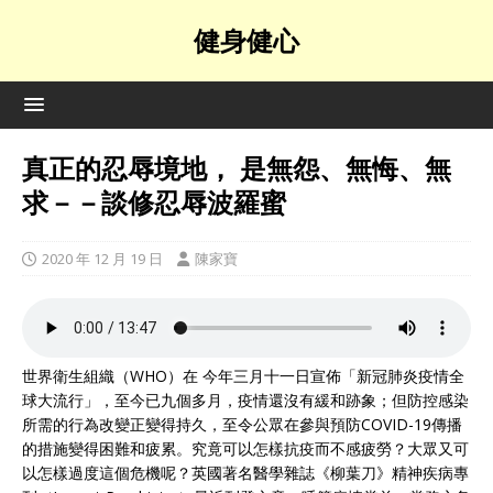
健身健心
真正的忍辱境地， 是無怨、無悔、無
求－－談修忍辱波羅蜜
2020 年 12 月 19 日
陳家寶
世界衛生組織（WHO）在 今年三月十一日宣佈「新冠肺炎疫情全
球大流行」，至今已九個多月，疫情還沒有緩和跡象；但防控感染
所需的行為改變正變得持久，至令公眾在參與預防COVID-19傳播
的措施變得困難和疲累。究竟可以怎樣抗疫而不感疲勞？大眾又可
以怎樣過度這個危機呢？英國著名醫學雜誌《柳葉刀》精神疾病專