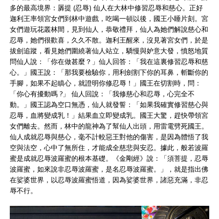
多的最高境界：羼提 (忍辱) 仙人在大林中修習忍辱和慈心。正好
迦利王率領宮女們到林中遊戲，吃喝一頓以後，國王小睡片刻。宮
女們遊玩花叢林間，見到仙人，恭敬禮拜，仙人為她們解說慈心和
忍辱，她們很歡喜，久久不散。迦利王醒來，沒見著宮女們，於是
拔劍追蹤，看見她們圍繞著仙人站立，驕慢與妒意大發，憤怒地質
問仙人說：「你在做甚麼？」仙人回答：「我在這裏修習忍辱和慈
心。」國王說：「那我要檢驗你，用利劍割下你的耳鼻，斬斷你的
手腳，如果不起瞋心，就證明你修忍辱！」國王在切割時，問：
「你心有擾動嗎 ?」 仙人回說：「我修慈心和忍辱，心完全不
動。」國王認為空口無憑，仙人就發誓：「如果我確實修習慈心與
忍辱，血將變成乳！」結果血立即變成乳。國王大驚，趕快帶領宮
女們離去。然而，林中的龍神為了幫仙人出頭，用雷電劈死國王。
仙人成就忍辱與慈心，毫不計較惡王對他的傷害，是因為體悟了我
空與法空，心中了無所住，才能成全慈悲與安忍。據此，般若波羅
蜜是成就忍辱波羅蜜的根本基礎。《金剛經》說：「須菩提，忍辱
波羅蜜，如來說非忍辱波羅蜜，是名忍辱波羅蜜。」，就是指出佛
在娑婆世界，以忍辱波羅蜜悟道，因為娑婆世界，諸惡充滿，非忍
辱不行。