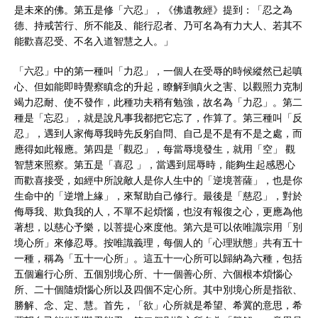
是未來的佛。第五是修「六忍」，《佛遺教經》提到：「忍之為
德、持戒苦行、所不能及、能行忍者、乃可名為有力大人、若其不
能歡喜忍受、不名入道智慧之人。」
「六忍」中的第一種叫「力忍」，一個人在受辱的時候縱然已起嗔
心、但如能即時覺察瞋念的升起，瞭解到瞋火之害、以觀照力克制
竭力忍耐、使不發作，此種功夫稍有勉強，故名為「力忍」。第二
種是「忘忍」，就是說凡事我都把它忘了，作算了。第三種叫「反
忍」，遇到人家侮辱我時先反躬自問、自己是不是有不是之處，而
應得如此報應。第四是「觀忍」，每當辱境發生，就用「空」 觀
智慧來照察。第五是「喜忍 」，當遇到屈辱時，能夠生起感恩心
而歡喜接受，如經中所說敵人是你人生中的「逆境菩薩」，也是你
生命中的「逆增上緣」，來幫助自己修行。最後是「慈忍」，對於
侮辱我、欺負我的人，不單不起煩惱，也沒有報復之心，更應為他
著想，以慈心予樂，以菩提心來度他。第六是可以依唯識宗用「別
境心所」來修忍辱。按唯識義理，每個人的「心理狀態」共有五十
一種，稱為「五十一心所」。這五十一心所可以歸納為六種，包括
五個遍行心所、五個別境心所、十一個善心所、六個根本煩惱心
所、二十個隨煩惱心所以及四個不定心所。其中別境心所是指欲、
勝解、念、定、慧。首先，「欲」心所就是希望、希冀的意思，希