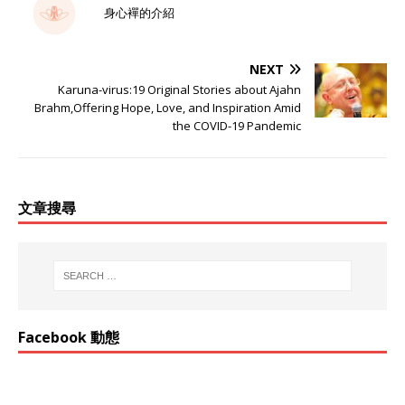
身心襌的介紹
NEXT
Karuna-virus:19 Original Stories about Ajahn
Brahm,Offering Hope, Love, and Inspiration Amid
the COVID-19 Pandemic
文章搜尋
Facebook 動態