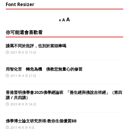
Font Resizer
A
A
A
你可能還會喜歡看
謾罵不同於批評，也別於當頭棒喝
2021 年 8 月 15 日
用智化苦 轉危為機 佛教悲無量心的修習
2011 年 4 月 27 日
香港普明佛學會2025佛學經論班 「善生經與佛說吉祥經」（第四
講 / 共四講）
2025 年 8 月 24 日
佛學博士論文研究所得:教你生個優質BB
2011 年 8 月 4 日