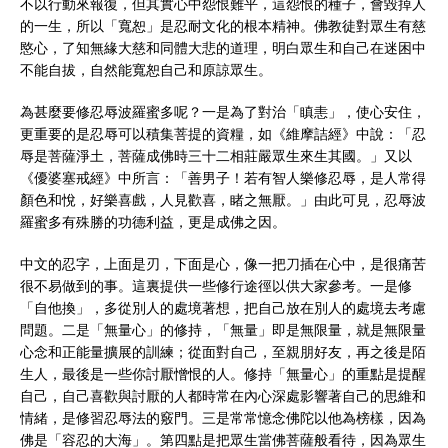
不以行動來報復，但其實心中怨恨難平，這怨恨的種子，會毀掉人
的一生，所以「寬恕」是忍耐文化的根本精神。佛教徒對眾生有慈
愍心，了知無緣大慈和同體大悲的道理，明白眾生和自己在迷困中
不能自拔，自然能寬恕自己和原諒眾生。
為甚麼要修忍辱波羅蜜多呢？一是為了對治「瞋恚」，使心安住，
更重要的是忍辱可以積集菩提的資糧，如《維摩詰經》中說：「忍
辱是菩薩淨土，菩薩成佛時三十二相莊嚴眾生來生其國。」又以
《優婆塞戒經》中所言：「善男子！若有智人樂修忍辱，是人常得
顏色和悅，好樂喜戲，人見歡喜，睹之無厭。」由此可見，忍辱波
羅蜜多有殊勝的功德利益，更是成佛之因。
中文的忍字，上面是刃，下面是心，像一把刀插在心中，是很痛苦
很不易做到的事。這裏提供一些修行途徑以供大家參考。一是修
「自他換」，多從別人的處境著想，把自己放在別人的處境去考慮
問題。二是「無量心」的修持，「無量」即是無限量，就是無限量
心念和正能量擴展的訓練；從面對自己，至親朋好友，再之後是陌
生人，最後是一些你討厭憎恨的人。修持「無量心」的重點是提醒
自己，自己喜歡與討厭的人都時常在內心深處影響著自己的思維和
情緒，是修習忍辱法的竅門。三是常常憶念佛陀以他為榜樣，因為
佛是「容忍的大海」。第四點是把眾生當佛菩薩般看待，因為眾生