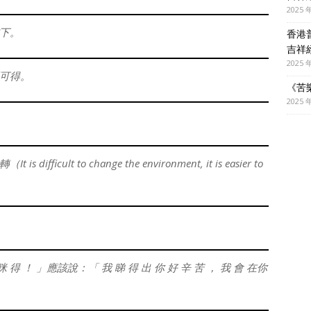
2025 
下。
香港
吉祥
2025 
可得。
《苦
2025 
ult to change the environment, it is easier to
鬆 咪 得 ！ 」應該說：「 我 睇 得 出 你 好 辛 苦 ， 我 會 在你