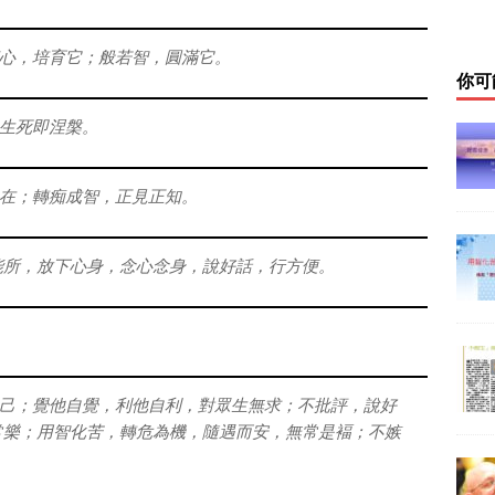
心，培育它；般若智，圓滿它。
你可
生死即涅槃。
在；轉痴成智，正見正知。
能所，放下心身，念心念身，說好話，行方便。
己；覺他自覺，利他自利，對眾生無求；不批評，說好
常樂；用智化苦，轉危為機，隨遇而安，無常是褔；不嫉