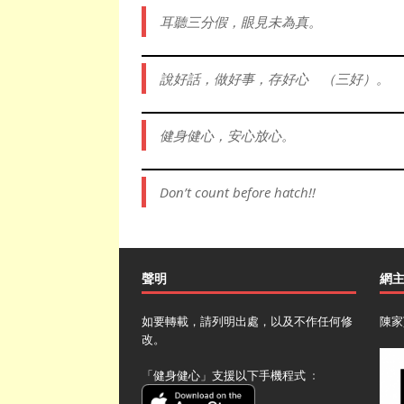
耳聽三分假，眼見未為真。
說好話，做好事，存好心 （三好）。
健身健心，安心放心。
Don’t count before hatch!!
聲明
網
如要轉載，請列明出處，以及不作任何修
陳家
改。
「健身健心」支援以下手機程式 ﹕