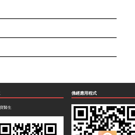
主
佛經應用程式
寶醫生