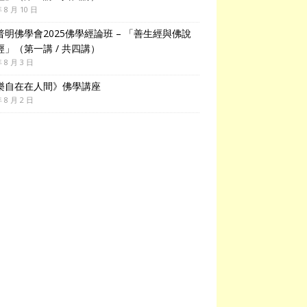
年 8 月 10 日
普明佛學會2025佛學經論班 – 「善生經與佛說
經」（第一講 / 共四講）
年 8 月 3 日
樂自在在人間》佛學講座
年 8 月 2 日