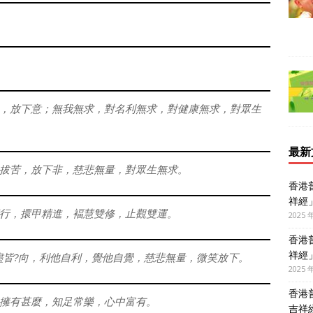
，放下意；無我無求，對名利無求，對健康無求，對眾生
最新
拔苦，放下非，慈悲無量，對眾生無求。
香港
祥經
行，擐甲精進，褔慧雙修，止觀雙運。
2025 
香港
祥經
盡皆?向，利他自利，覺他自覺，慈悲無量，微笑放下。
2025 
香港
擁有甚麼，知足常樂，心中富有。
吉祥