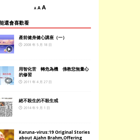
A
A
A
能還會喜歡看
產前健身健心講座（一）
2008 年 5 月 18 日
用智化苦 轉危為機 佛教悲無量心
的修習
2011 年 4 月 27 日
絕不殺生的不殺生戒
2014 年 9 月 1 日
Karuna-virus:19 Original Stories
about Ajahn Brahm,Offering