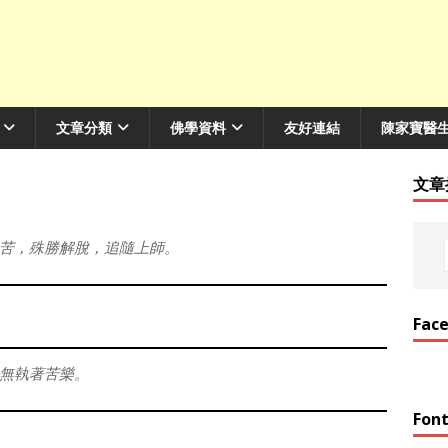
文章分類
佛學資料
友好連結
陳家寶醫
文章
苦，殊勝解脫，追隨上師。
Fac
無執著苦樂。
Font