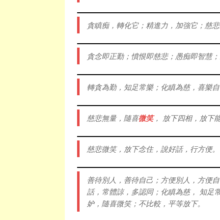
貪瞋痴，轉化它；精進力，加強它；慈悲
貪念即正勤；憤恨即慈悲；愚痴即智慧；
轉貪為勤，知足常樂；化瞋為慈，喜樂自
慈悲無量，隨喜
微笑
， 放下四相，放下
慈悲微笑，放下念住，說好話，行方便。
善待別人，善待自己；方便別人，方便自
話，常體諒，多認同；化瞋為慈， 知足
妒，隨喜微笑；不比較，平等放下。