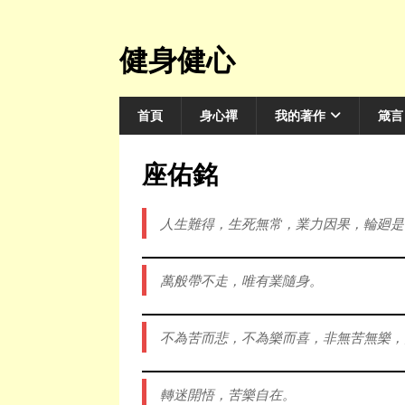
健身健心
首頁
身心禪
我的著作
箴言
座佑銘
人生難得，生死無常，業力因果，輪廻是
萬般帶不走，唯有業隨身。
不為苦而悲，不為樂而喜，非無苦無樂，
轉迷開悟，苦樂自在。