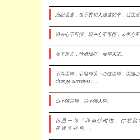
忘記過去，也不要想太遙遠的事，活在當
過去心不可得，現在心不可得，未來心不
放下過去，珍惜現在，展望未來。
不為境轉，心能轉境；心隨境轉，境隨心轉（It is diffic
change ourselves）。
山不轉路轉，路不轉人轉。
切 忌 一 句 「 我 都 係 咁 啦 ， 你 放 
身 邊 支 持 你 」。