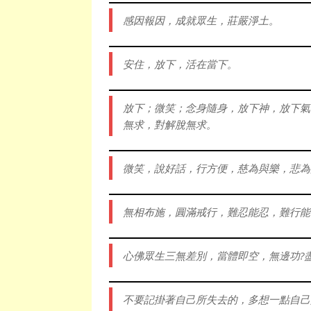
感因報因，成就眾生，莊嚴淨土。
安住，放下，活在當下。
放下；微笑；念身隨身，放下神，放下氣
無求，對解脫無求。
微笑，說好話，行方便，慈為與樂，悲為
無相布施，圓滿戒行，難忍能忍，難行能
心佛眾生三無差別，當體即空，無邊功?
不要記掛著自己所失去的，多想一點自己