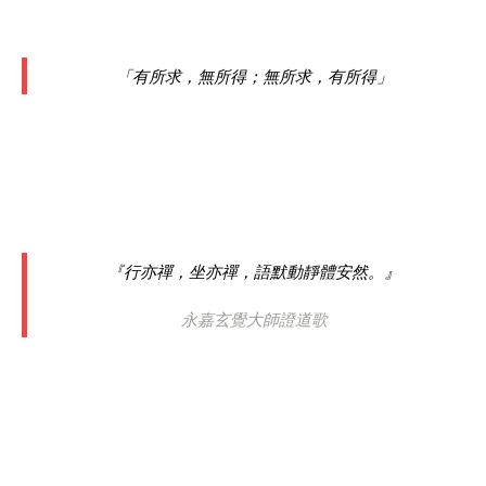
「有所求，無所得；無所求，有所得」
『行亦禪，坐亦禪，語默動靜體安然。』
永嘉玄覺大師證道歌