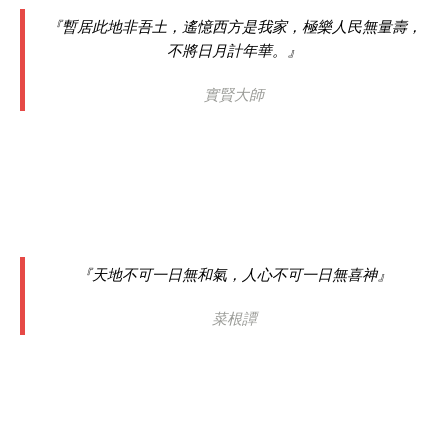
『暫居此地非吾土，遙憶西方是我家，極樂人民無量壽，
不將日月計年華。』
實賢大師
『天地不可一日無和氣，人心不可一日無喜神』
菜根譚