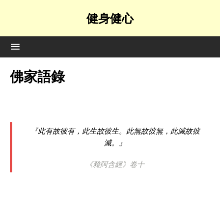
健身健心
佛家語錄
『此有故彼有，此生故彼生。此無故彼無，此滅故彼
滅。』
《雜阿含經》卷十